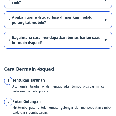
raih?
Apakah game 4squad bisa dimainkan melalui
▼
perangkat mobile?
Bagaimana cara mendapatkan bonus harian saat
▼
bermain 4squad?
Cara Bermain 4squad
Tentukan Taruhan
1
Atur jumlah taruhan Anda menggunakan tombol plus dan minus
sebelum memulai putaran.
Putar Gulungan
2
Klik tombol putar untuk memutar gulungan dan mencocokkan simbol
pada garis pembayaran.