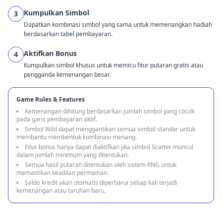
Kumpulkan Simbol
3
Dapatkan kombinasi simbol yang sama untuk memenangkan hadiah
berdasarkan tabel pembayaran.
Aktifkan Bonus
4
Kumpulkan simbol khusus untuk memicu fitur putaran gratis atau
pengganda kemenangan besar.
Game Rules & Features
Kemenangan dihitung berdasarkan jumlah simbol yang cocok
pada garis pembayaran aktif.
Simbol Wild dapat menggantikan semua simbol standar untuk
membantu membentuk kombinasi menang.
Fitur bonus hanya dapat diaktifkan jika simbol Scatter muncul
dalam jumlah minimum yang ditentukan.
Semua hasil putaran ditentukan oleh sistem RNG untuk
memastikan keadilan permainan.
Saldo kredit akan otomatis diperbarui setiap kali terjadi
kemenangan atau taruhan baru.