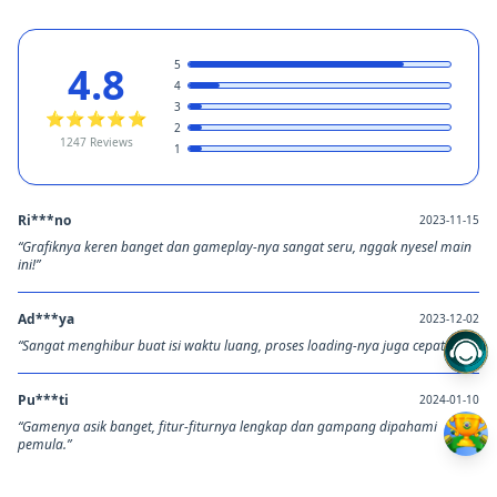
5
4.8
4
3
⭐⭐⭐⭐⭐
2
1247 Reviews
1
Ri***no
2023-11-15
“Grafiknya keren banget dan gameplay-nya sangat seru, nggak nyesel main
ini!”
Ad***ya
2023-12-02
“Sangat menghibur buat isi waktu luang, proses loading-nya juga cepat.”
Pu***ti
2024-01-10
“Gamenya asik banget, fitur-fiturnya lengkap dan gampang dipahami
pemula.”