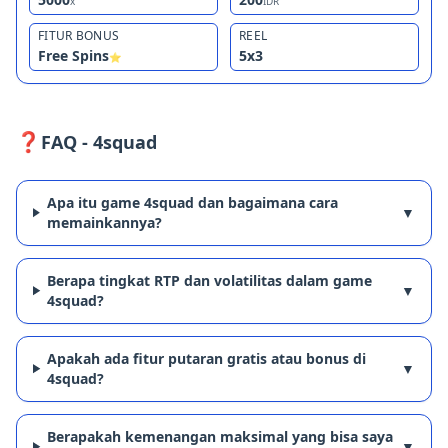
x
IDR
FITUR BONUS
REEL
Free Spins
5x3
⭐
❓
FAQ - 4squad
Apa itu game 4squad dan bagaimana cara
▼
memainkannya?
Berapa tingkat RTP dan volatilitas dalam game
▼
4squad?
Apakah ada fitur putaran gratis atau bonus di
▼
4squad?
Berapakah kemenangan maksimal yang bisa saya
▼