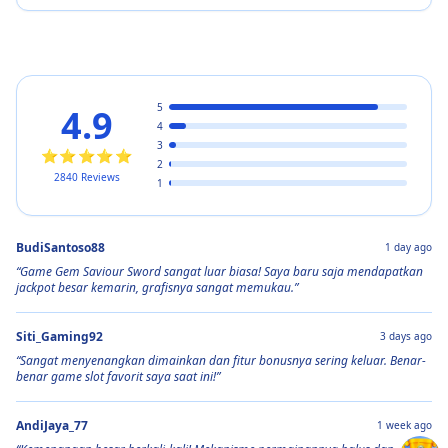
5
4.9
4
3
⭐⭐⭐⭐⭐
2
2840 Reviews
1
BudiSantoso88
1 day ago
“Game Gem Saviour Sword sangat luar biasa! Saya baru saja mendapatkan
jackpot besar kemarin, grafisnya sangat memukau.”
Siti_Gaming92
3 days ago
“Sangat menyenangkan dimainkan dan fitur bonusnya sering keluar. Benar-
benar game slot favorit saya saat ini!”
AndiJaya_77
1 week ago