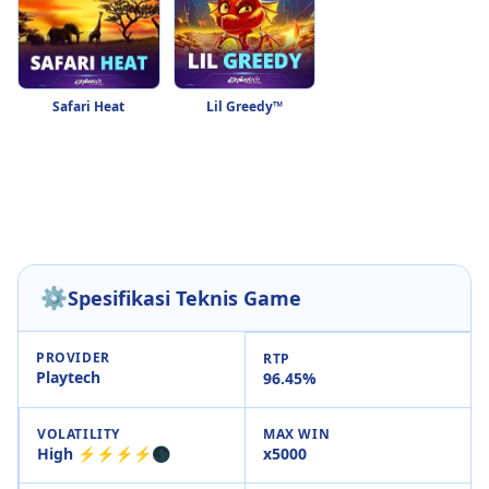
Safari Heat
Lil Greedy™
⚙️
Spesifikasi Teknis Game
PROVIDER
RTP
Playtech
96.45%
VOLATILITY
MAX WIN
High ⚡⚡⚡⚡🌑
x5000