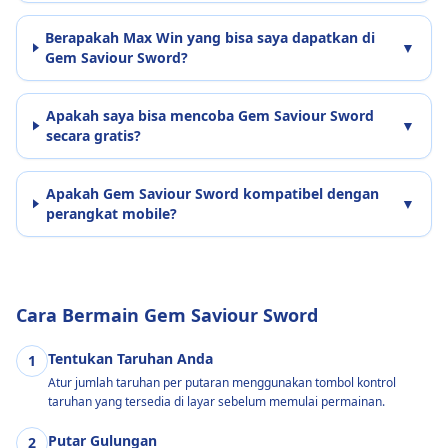
Berapakah Max Win yang bisa saya dapatkan di
▼
Gem Saviour Sword?
Apakah saya bisa mencoba Gem Saviour Sword
▼
secara gratis?
Apakah Gem Saviour Sword kompatibel dengan
▼
perangkat mobile?
Cara Bermain Gem Saviour Sword
Tentukan Taruhan Anda
1
Atur jumlah taruhan per putaran menggunakan tombol kontrol
taruhan yang tersedia di layar sebelum memulai permainan.
Putar Gulungan
2