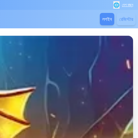
🌐
দেশ বাছুন
লগইন
রেজিস্টার