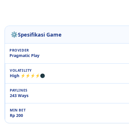
⚙️
Spesifikasi Game
PROVIDER
Pragmatic Play
VOLATILITY
High ⚡⚡⚡⚡🌑
PAYLINES
243 Ways
MIN BET
Rp 200