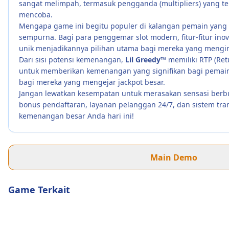
sangat melimpah, termasuk pengganda (multipliers) yang te
mencoba.
Mengapa game ini begitu populer di kalangan pemain yang m
sempurna. Bagi para penggemar slot modern, fitur-fitur ino
unik menjadikannya pilihan utama bagi mereka yang mengin
Dari sisi potensi kemenangan,
Lil Greedy™
memiliki RTP (Ret
untuk memberikan kemenangan yang signifikan bagi pemain 
bagi mereka yang mengejar jackpot besar.
Jangan lewatkan kesempatan untuk merasakan sensasi berbu
bonus pendaftaran, layanan pelanggan 24/7, dan sistem tra
kemenangan besar Anda hari ini!
Main Demo
Game Terkait