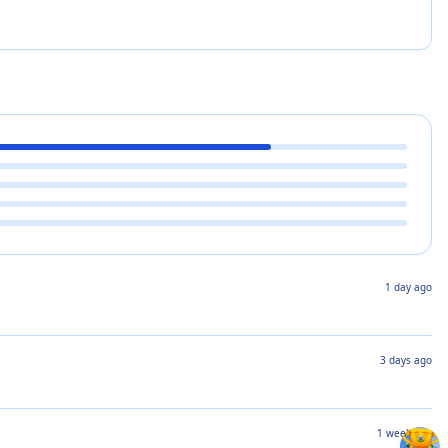
1 day ago
3 days ago
1 week ago