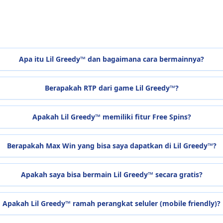
Apa itu Lil Greedy™ dan bagaimana cara bermainnya?
Berapakah RTP dari game Lil Greedy™?
Apakah Lil Greedy™ memiliki fitur Free Spins?
Berapakah Max Win yang bisa saya dapatkan di Lil Greedy™?
Apakah saya bisa bermain Lil Greedy™ secara gratis?
Apakah Lil Greedy™ ramah perangkat seluler (mobile friendly)?