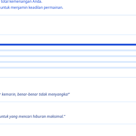
an total kemenangan Anda.
 untuk menjamin keadilan permainan.
r kemarin, benar-benar tidak menyangka!”
 untuk yang mencari hiburan maksimal.”