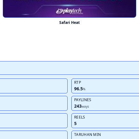
Safari Heat
RTP
96.5
%
PAYLINES
243
ways
REELS
5
TARUHAN MIN