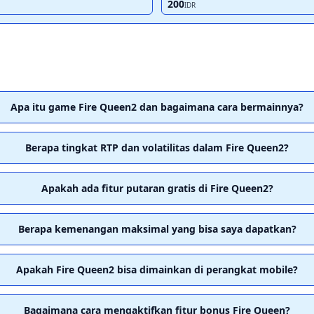
200
IDR
Apa itu game Fire Queen2 dan bagaimana cara bermainnya?
Berapa tingkat RTP dan volatilitas dalam Fire Queen2?
Apakah ada fitur putaran gratis di Fire Queen2?
Berapa kemenangan maksimal yang bisa saya dapatkan?
Apakah Fire Queen2 bisa dimainkan di perangkat mobile?
Bagaimana cara mengaktifkan fitur bonus Fire Queen?