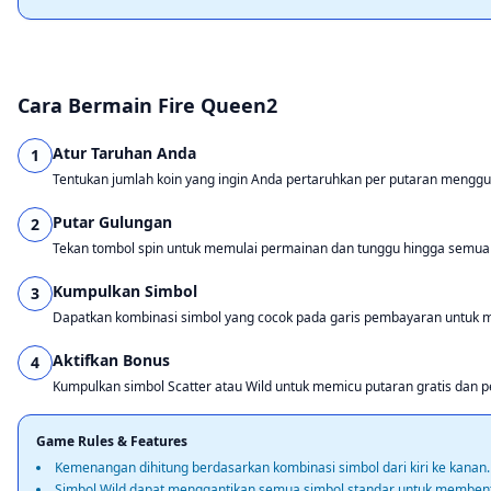
Cara Bermain Fire Queen2
Atur Taruhan Anda
1
Tentukan jumlah koin yang ingin Anda pertaruhkan per putaran menggu
Putar Gulungan
2
Tekan tombol spin untuk memulai permainan dan tunggu hingga semua s
Kumpulkan Simbol
3
Dapatkan kombinasi simbol yang cocok pada garis pembayaran untuk
Aktifkan Bonus
4
Kumpulkan simbol Scatter atau Wild untuk memicu putaran gratis dan
Game Rules & Features
Kemenangan dihitung berdasarkan kombinasi simbol dari kiri ke kanan.
Simbol Wild dapat menggantikan semua simbol standar untuk membe