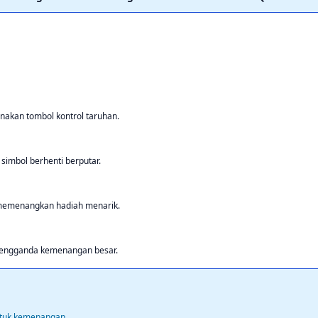
nakan tombol kontrol taruhan.
imbol berhenti berputar.
 memenangkan hadiah menarik.
 pengganda kemenangan besar.
ntuk kemenangan.