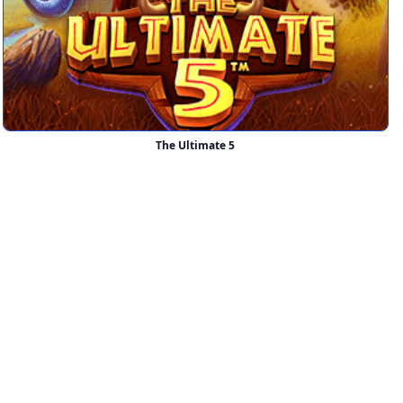
The Ultimate 5