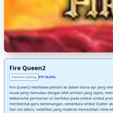
▶
Fire Queen2
Premium Gaming
RTP 96.85%
Fire Queen2 membawa pemain ke dalam dunia api yang mem
visual yang memukau dengan efek animasi yang tajam, membe
Mekanisme permainan ini berfokus pada simbol-simbol pre
membentuk garis kemenangan, sementara simbol Scatter aka
Dari sisi teknis, volatilitas yang moderat memastikan rit